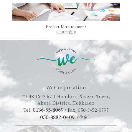
Project Management
见项目管理
WeCorporation
〒048-1502 67-1 Hondori, Niseko Town,
Abuta District, Hokkaido
0136-55-8069
Tel.
/
Fax. 050-3452-0797
050-8882-0409
（住宿）